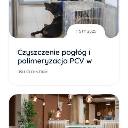
1 STY 2025
Czyszczenie pogłóg i
polimeryzacja PCV w
klinikach weterenaryjnych
USŁUGI DLA FIRM