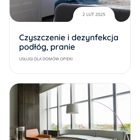
2 LUT 2025
Czyszczenie i dezynfekcja
podłóg, pranie
materaców w domach
USŁUGI DLA DOMÓW OPIEKI
opieki, dps