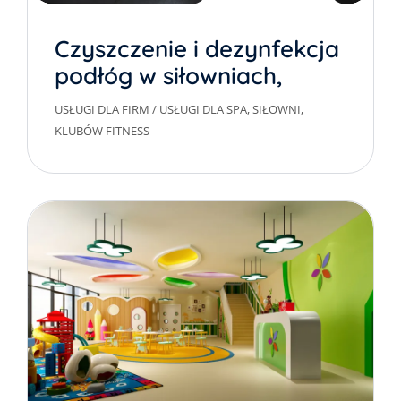
Czyszczenie i dezynfekcja
podłóg w siłowniach,
czyszczenie mat
USŁUGI DLA FIRM
/
USŁUGI DLA SPA, SIŁOWNI,
gumowych
KLUBÓW FITNESS