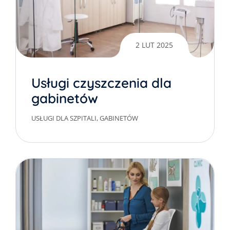
2 LUT 2025
Usługi czyszczenia dla
gabinetów
dentystycznych
USŁUGI DLA SZPITALI, GABINETÓW