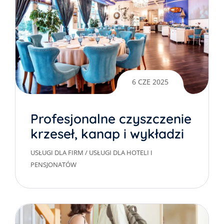
6 CZE 2025
Profesjonalne czyszczenie
krzeseł, kanap i wykładzin
w restauracjach
USŁUGI DLA FIRM
/
USŁUGI DLA HOTELI I
PENSJONATÓW