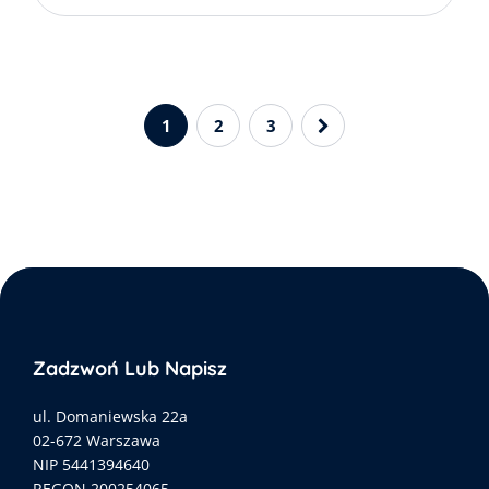
1
2
3
Zadzwoń Lub Napisz
ul. Domaniewska 22a
02-672 Warszawa
NIP 5441394640
REGON 200254065