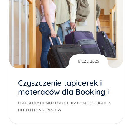
6 CZE 2025
Czyszczenie tapicerek i
materaców dla Booking i
Airbnb w Warszawie
USŁUGI DLA DOMU
/
USŁUGI DLA FIRM
/
USŁUGI DLA
HOTELI I PENSJONATÓW