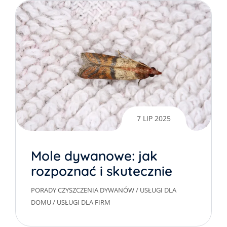
7 LIP 2025
Mole dywanowe: jak
rozpoznać i skutecznie
usunąć z domu
PORADY CZYSZCZENIA DYWANÓW
/
USŁUGI DLA
DOMU
/
USŁUGI DLA FIRM