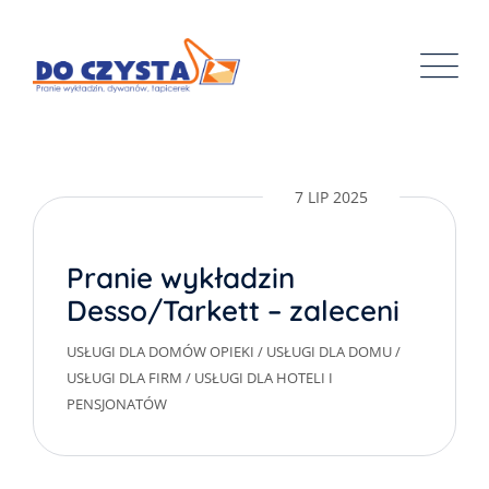
Skip
to
content
7 LIP 2025
Pranie wykładzin
Desso/Tarkett – zalecenia
producenta
USŁUGI DLA DOMÓW OPIEKI
/
USŁUGI DLA DOMU
/
USŁUGI DLA FIRM
/
USŁUGI DLA HOTELI I
PENSJONATÓW