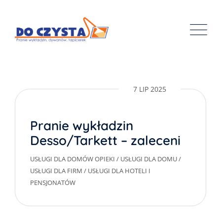
Skip
to
content
7 LIP 2025
Pranie wykładzin
Desso/Tarkett – zalecenia
producenta
USŁUGI DLA DOMÓW OPIEKI
/
USŁUGI DLA DOMU
/
USŁUGI DLA FIRM
/
USŁUGI DLA HOTELI I
PENSJONATÓW