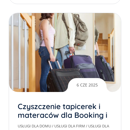
6 CZE 2025
Czyszczenie tapicerek i
materaców dla Booking i
Airbnb w Warszawie
USŁUGI DLA DOMU
/
USŁUGI DLA FIRM
/
USŁUGI DLA