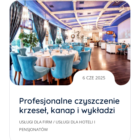
6 CZE 2025
Profesjonalne czyszczenie
krzeseł, kanap i wykładzin
w restauracjach
USŁUGI DLA FIRM
/
USŁUGI DLA HOTELI I
PENSJONATÓW