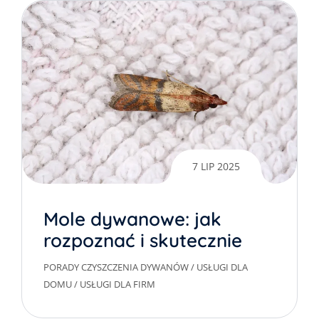
7 LIP 2025
Mole dywanowe: jak
rozpoznać i skutecznie
usunąć z domu
PORADY CZYSZCZENIA DYWANÓW
/
USŁUGI DLA
DOMU
/
USŁUGI DLA FIRM