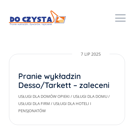
Skip
to
content
7 LIP 2025
Pranie wykładzin
Desso/Tarkett – zalecenia
producenta
USŁUGI DLA DOMÓW OPIEKI
/
USŁUGI DLA DOMU
/
USŁUGI DLA FIRM
/
USŁUGI DLA HOTELI I
PENSJONATÓW