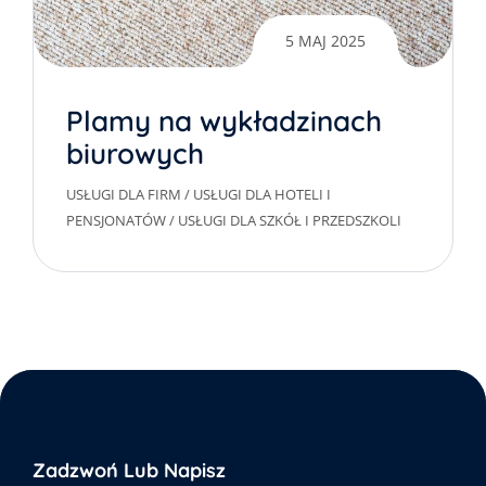
5 MAJ 2025
Plamy na wykładzinach
biurowych
USŁUGI DLA FIRM
/
USŁUGI DLA HOTELI I
PENSJONATÓW
/
USŁUGI DLA SZKÓŁ I PRZEDSZKOLI
Zadzwoń Lub Napisz